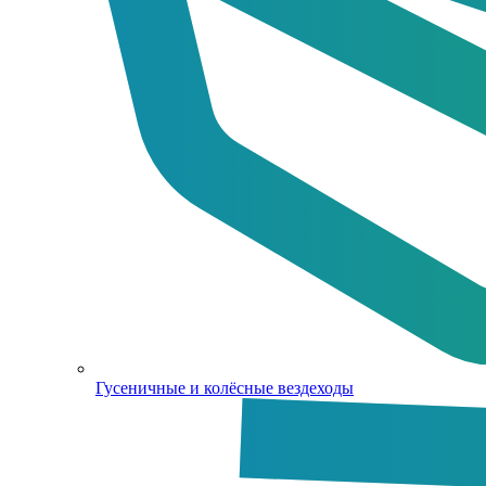
Гусеничные и колёсные вездеходы