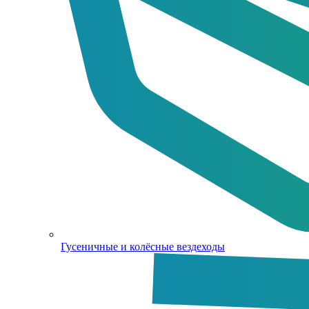
Гусеничные и колёсные вездеходы