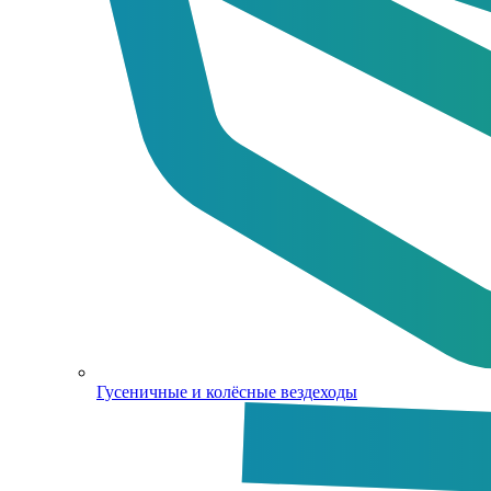
Гусеничные и колёсные вездеходы