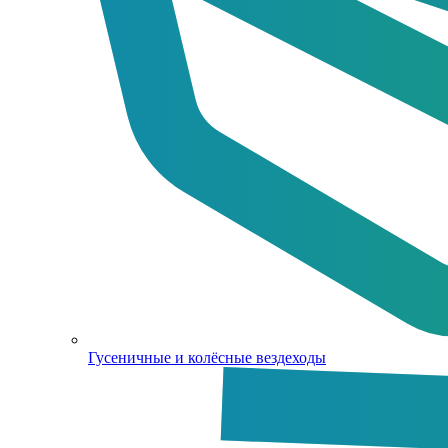
Гусеничные и колёсные вездеходы