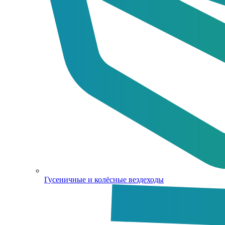
Гусеничные и колёсные вездеходы